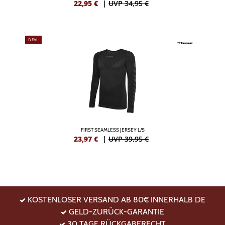
22,95
€
|
UVP 34,95 €
DEAL
FIRST SEAMLESS JERSEY L/S
23,97
€
|
UVP 39,95 €
KOSTENLOSER VERSAND AB 80€ INNERHALB DE
GELD-ZURÜCK-GARANTIE
30 TAGE RÜCKGABERECHT