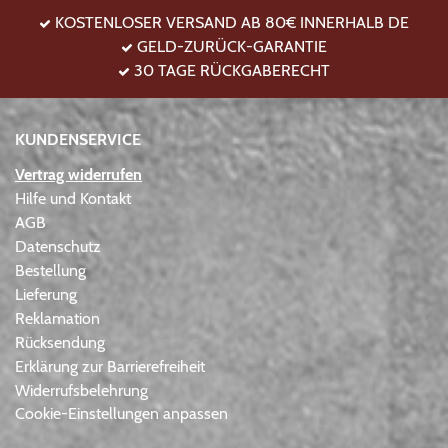
KOSTENLOSER VERSAND AB 80€ INNERHALB DE
GELD-ZURÜCK-GARANTIE
30 TAGE RÜCKGABERECHT
KUNDENSERVICE
Vertrag widerrufen
Hilfe und Kontakt
AGB
Datenschutz
Bestellung
Lieferung
Reklamation
Rücksendung
Erklärung zur Barrierefreiheit
Widerrufsbelehrung
Cookie-Einstellungen anpassen