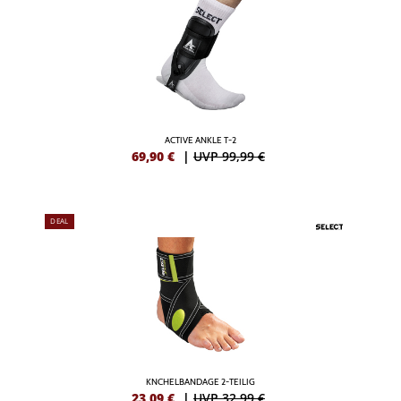
ACTIVE ANKLE T-2
69,90
€
|
UVP 99,99 €
DEAL
KNCHELBANDAGE 2-TEILIG
23,09
€
|
UVP 32,99 €