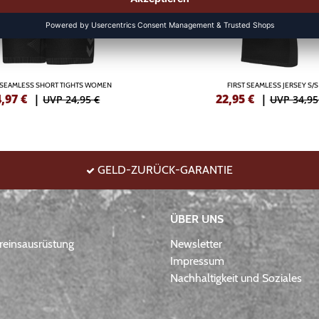
T SEAMLESS SHORT TIGHTS WOMEN
FIRST SEAMLESS JERSEY S/S
4,97
€
|
22,95
€
|
UVP 24,95 €
UVP 34,95
GELD-ZURÜCK-GARANTIE
ÜBER UNS
einsausrüstung
Newsletter
Impressum
Nachhaltigkeit und Soziales