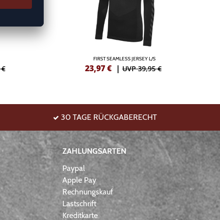
FIRST SEAMLESS JERSEY L/S
23,97
€
|
 €
UVP 39,95 €
30 TAGE RÜCKGABERECHT
ZAHLUNGSARTEN
Paypal
Apple Pay
Rechnungskauf
Lastschrift
Kreditkarte