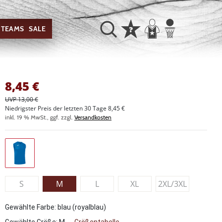
TEAMS
SALE
8,45
€
UVP 13,00 €
Niedrigster Preis der letzten 30 Tage 8,45 €
inkl. 19 % MwSt., ggf. zzgl.
Versandkosten
S
M
L
XL
2XL/3XL
Gewählte Farbe: blau (royalblau)