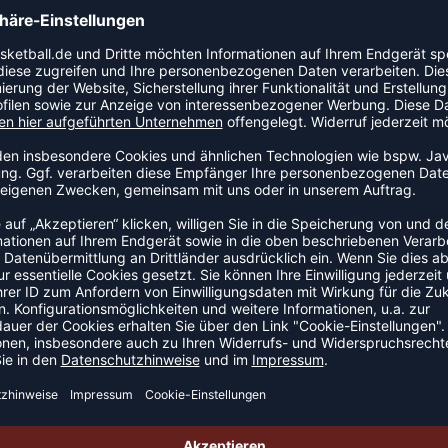
X, einer Technologie, die imstande ist, die
TERWÄSCHE
DEAL