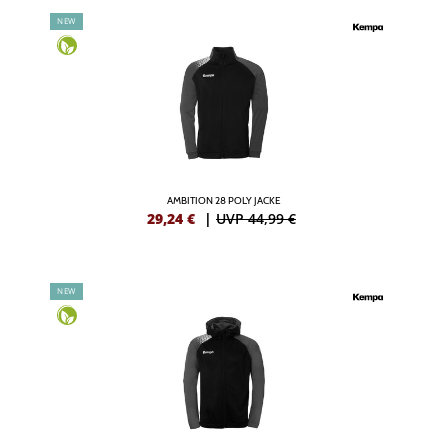
NEW
AMBITION 28 POLY JACKE
29,24
€
|
UVP 44,99 €
NEW