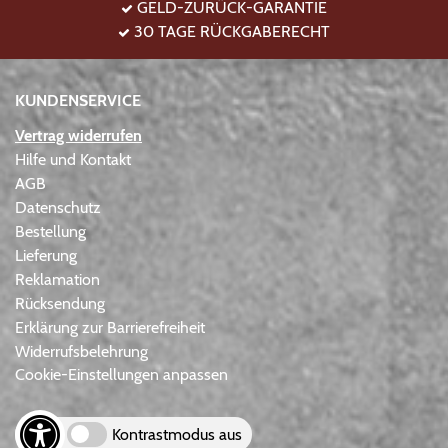
GELD-ZURÜCK-GARANTIE
30 TAGE RÜCKGABERECHT
KUNDENSERVICE
Vertrag widerrufen
Hilfe und Kontakt
AGB
Datenschutz
Bestellung
Lieferung
Reklamation
Rücksendung
Erklärung zur Barrierefreiheit
Widerrufsbelehrung
Cookie-Einstellungen anpassen
Kontrastmodus aus