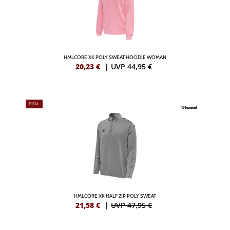
HMLCORE XK POLY SWEAT HOODIE WOMAN
20,23
€
|
UVP 44,95 €
DEAL
HMLCORE XK HALF ZIP POLY SWEAT
21,58
€
|
UVP 47,95 €