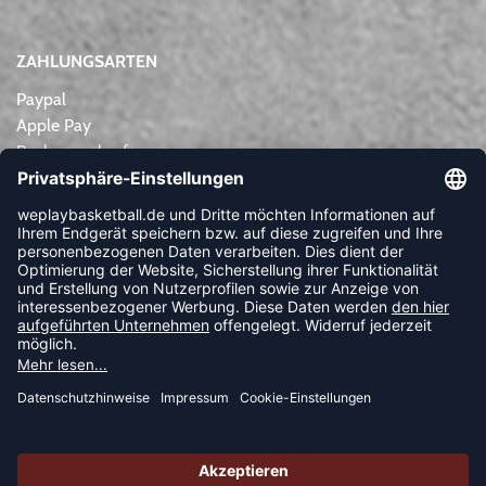
ZAHLUNGSARTEN
Paypal
Apple Pay
Rechnungskauf
Lastschrift
Kreditkarte
Vorkasse
NEWSLETTER
FOLLOW US