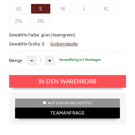
XS
S
M
L
XL
2XL
3XL
Gewählte Farbe: grün (teamgreen)
Gewählte Größe:
S
Größentabelle
Versandfertig in 5 Werktagen
Menge
IN DEN WARENKORB
AUF DEN WUNSCHZETTEL
TEAMANFRAGE