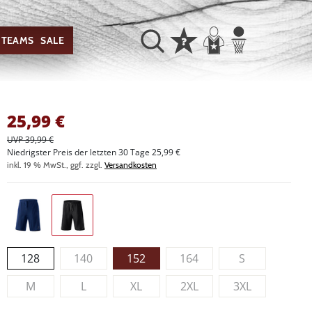
TEAMS
SALE
25,99
€
UVP 39,99 €
Niedrigster Preis der letzten 30 Tage 25,99 €
inkl. 19 % MwSt., ggf. zzgl.
Versandkosten
128
140
152
164
S
M
L
XL
2XL
3XL