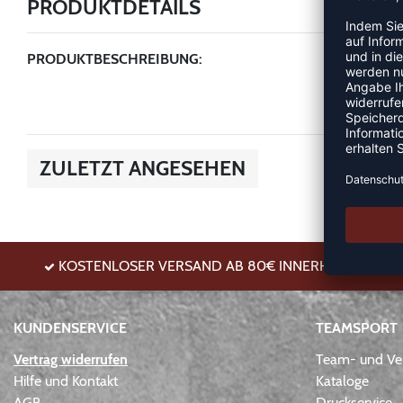
PRODUKTDETAILS
PRODUKTBESCHREIBUNG:
ZULETZT ANGESEHEN
KOSTENLOSER VERSAND AB 80€ INNERHALB DE
KUNDENSERVICE
TEAMSPORT
Vertrag widerrufen
Team- und Ver
Hilfe und Kontakt
Kataloge
AGB
Druckservice