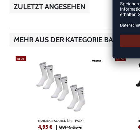
ZULETZT ANGESEHEN
MEHR AUS DER KATEGORIE BASKETB
DEAL
DEAL
TRAININGS SOCKEN (3-ER PACK)
T
4,95
€
|
UVP 9,95 €