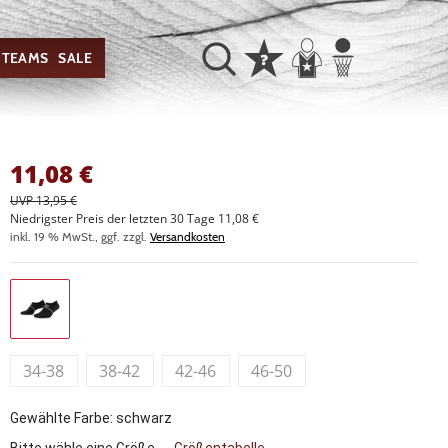
TEAMS
SALE
11,08
€
UVP 13,95 €
Niedrigster Preis der letzten 30 Tage 11,08 €
inkl. 19 % MwSt., ggf. zzgl.
Versandkosten
34-38
38-42
42-46
46-50
Gewählte Farbe: schwarz