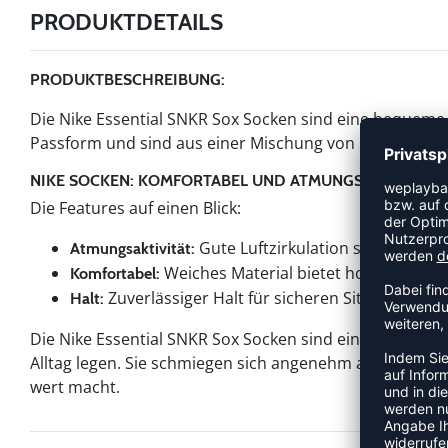
PRODUKTDETAILS
PRODUKTBESCHREIBUNG:
Die Nike Essential SNKR Sox Socken sind eine bequeme W
Passform und sind aus einer Mischung von Polyester, Ny
NIKE SOCKEN: KOMFORTABEL UND ATMUNGSAKTIV
Die Features auf einen Blick:
Gute Luftzirkulation sorgt für e
Atmungsaktivität:
Weiches Material bietet hohen Trage
Komfortabel:
Zuverlässiger Halt für sicheren Sitz bei jede
Halt:
Die Nike Essential SNKR Sox Socken sind eine gute Wahl 
Alltag legen. Sie schmiegen sich angenehm an den Fuß u
wert macht.