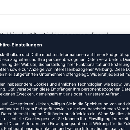
ahl für den Alltag. Sie bieten eine eng anliegende
lon, Baumwolle, Elastodien und Elasthan gefertigt.
in angenehmes Fußklima.
komfort den ganzen Tag.
r Bewegung.
für alle, die Wert auf Komfort und Funktionalität im
nd bieten zuverlässigen Halt, was sie zu einem Blick