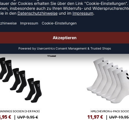
ALLSOCKEN
RAININGS SOCKEN (3-ER PACK)
HMLCHEVRON 6-PACK SOCK
4,95
€
|
11,97
€
|
UVP 9,95 €
UVP 19,95