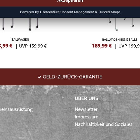
BALLWAGEN
BALLWAGEN BIS 15 BÄLLE
3,99
€
|
189,99
€
|
UVP 159,99 €
UVP 199,9
GELD-ZURÜCK-GARANTIE
ÜBER UNS
einsausrüstung
Newsletter
Impressum
Nachhaltigkeit und Soziales