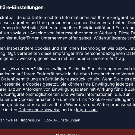
woosh. Mit angesetztem Schlauch für erleichtertes
. 83% ABS Copolymer, 8% RB, 5% TPE, 3% ZA, 1% NL
EHÖR
NEW