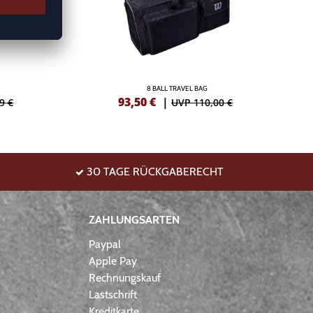
8 BALL TRAVEL BAG
93,50
€
|
9 €
UVP 110,00 €
30 TAGE RÜCKGABERECHT
ZAHLUNGSARTEN
Paypal
Apple Pay
Rechnungskauf
Lastschrift
Kreditkarte