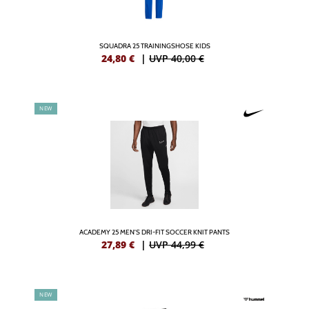
SQUADRA 25 TRAININGSHOSE KIDS
24,80
€
|
UVP 40,00 €
NEW
ACADEMY 25 MEN'S DRI-FIT SOCCER KNIT PANTS
27,89
€
|
UVP 44,99 €
NEW