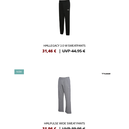
HMLLEGACY 2.0 W SWEATPANTS
31,46
€
|
UVP 44,95 €
NEW
HMLPULSE WIDE SWEAT PANTS
31,96
€
|
UVP 39,95 €