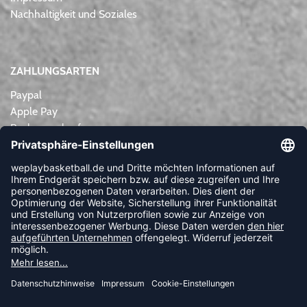
Nachhaltigkeit und Soziales
ZAHLUNGSARTEN
Paypal
Apple Pay
Rechnungskauf
Lastschrift
Kreditkarte
Vorkasse
NEWSLETTER
FOLLOW US