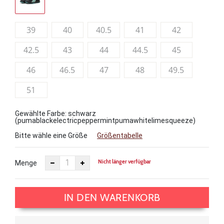
39
40
40.5
41
42
42.5
43
44
44.5
45
46
46.5
47
48
49.5
51
Gewählte Farbe: schwarz
(pumablackelectricpeppermintpumawhitelimesqueeze)
Bitte wähle eine Größe
Größentabelle
Nicht länger verfügbar
Menge
IN DEN WARENKORB