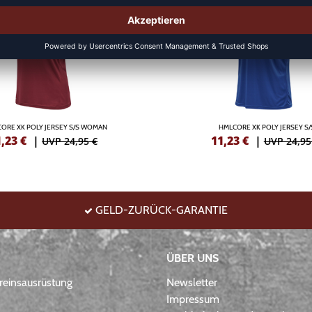
ORE XK POLY JERSEY S/S WOMAN
HMLCORE XK POLY JERSEY S/
1,23
€
|
11,23
€
|
UVP 24,95 €
UVP 24,95
GELD-ZURÜCK-GARANTIE
ÜBER UNS
einsausrüstung
Newsletter
Impressum