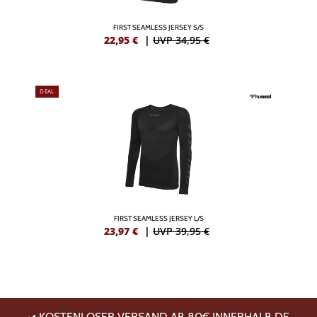
FIRST SEAMLESS JERSEY S/S
22,95
€
|
UVP 34,95 €
DEAL
FIRST SEAMLESS JERSEY L/S
23,97
€
|
UVP 39,95 €
KOSTENLOSER VERSAND AB 80€ INNERHALB DE