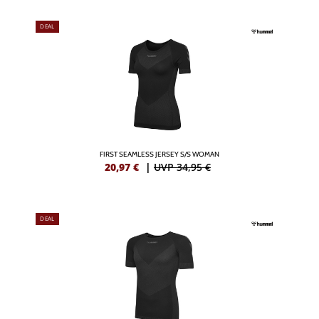
DEAL
FIRST SEAMLESS JERSEY S/S WOMAN
20,97
€
|
UVP 34,95 €
DEAL