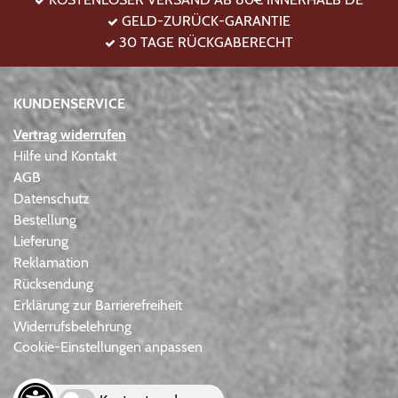
GELD-ZURÜCK-GARANTIE
30 TAGE RÜCKGABERECHT
KUNDENSERVICE
Vertrag widerrufen
Hilfe und Kontakt
AGB
Datenschutz
Bestellung
Lieferung
Reklamation
Rücksendung
Erklärung zur Barrierefreiheit
Widerrufsbelehrung
Cookie-Einstellungen anpassen