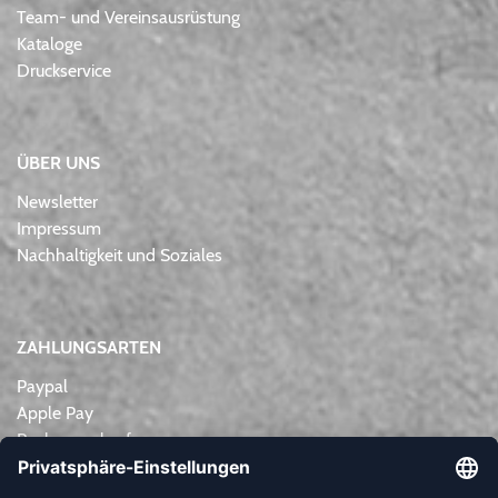
Team- und Vereinsausrüstung
Kataloge
Druckservice
ÜBER UNS
Newsletter
Impressum
Nachhaltigkeit und Soziales
ZAHLUNGSARTEN
Paypal
Apple Pay
Rechnungskauf
Lastschrift
Kreditkarte