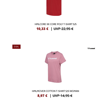
HMLCORE XK CORE POLY T-SHIRT S/S
10,33
€
|
UVP 22,95 €
DEAL
HMLMOVER COTTON T-SHIRT S/S WOMAN
8,97
€
|
UVP 14,95 €