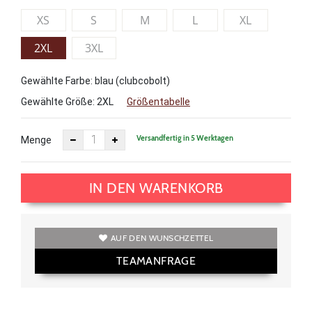
XS
S
M
L
XL
2XL
3XL
Gewählte Farbe: blau (clubcobolt)
Gewählte Größe:
2XL
Größentabelle
Versandfertig in 5 Werktagen
Menge
IN DEN WARENKORB
AUF DEN WUNSCHZETTEL
TEAMANFRAGE