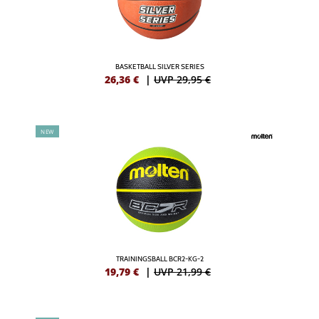
BASKETBALL SILVER SERIES
26,36
€
|
UVP 29,95 €
NEW
TRAININGSBALL BCR2-KG-2
19,79
€
|
UVP 21,99 €