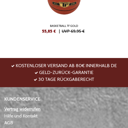
BASKETBALL TF GOLD
55,85
€
|
UVP 69,95 €
KOSTENLOSER VERSAND AB 80€ INNERHALB DE
GELD-ZURÜCK-GARANTIE
30 TAGE RÜCKGABERECHT
KUNDENSERVICE
Vertrag widerrufen
Hilfe und Kontakt
AGB