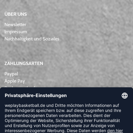
ÜBER UNS
Newsletter
Impressum
Nachhaltigkeit und Soziales
ZAHLUNGSARTEN
Paypal
Apple Pay
Rechnungskauf
Lastschrift
Kreditkarte
Vorkasse
NEWSLETTER