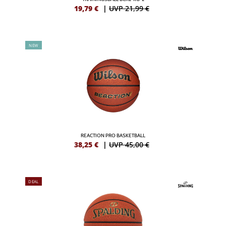
19,79
€
|
UVP 21,99 €
NEW
REACTION PRO BASKETBALL
38,25
€
|
UVP 45,00 €
DEAL