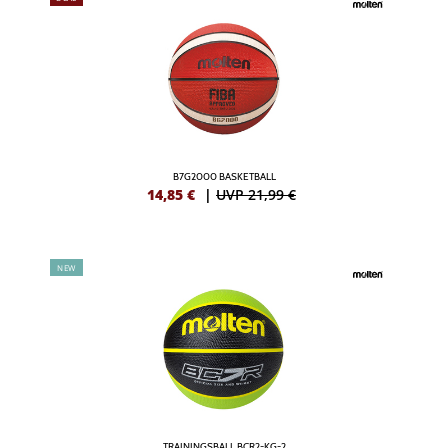
B7G2000 BASKETBALL
14,85
€
|
UVP 21,99 €
NEW
TRAININGSBALL BCR2-KG-2