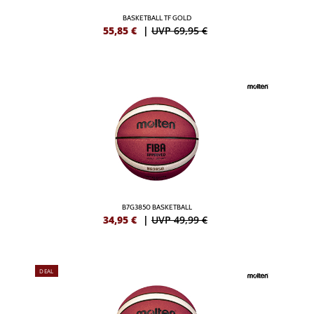
BASKETBALL TF GOLD
55,85
€
|
UVP 69,95 €
B7G3850 BASKETBALL
34,95
€
|
UVP 49,99 €
DEAL