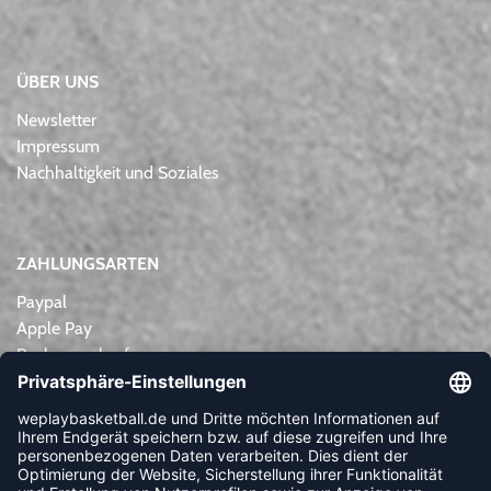
ÜBER UNS
Newsletter
Impressum
Nachhaltigkeit und Soziales
ZAHLUNGSARTEN
Paypal
Apple Pay
Rechnungskauf
Lastschrift
Kreditkarte
Vorkasse