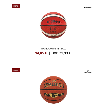
DEAL
B7G2000 BASKETBALL
14,85
€
|
UVP 21,99 €
DEAL