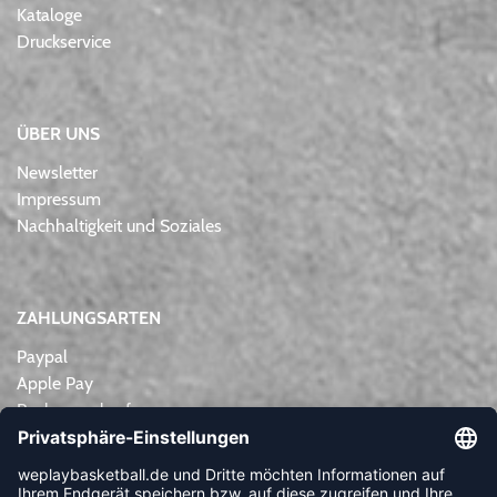
Kataloge
Druckservice
ÜBER UNS
Newsletter
Impressum
Nachhaltigkeit und Soziales
ZAHLUNGSARTEN
Paypal
Apple Pay
Rechnungskauf
Lastschrift
Kreditkarte
Vorkasse