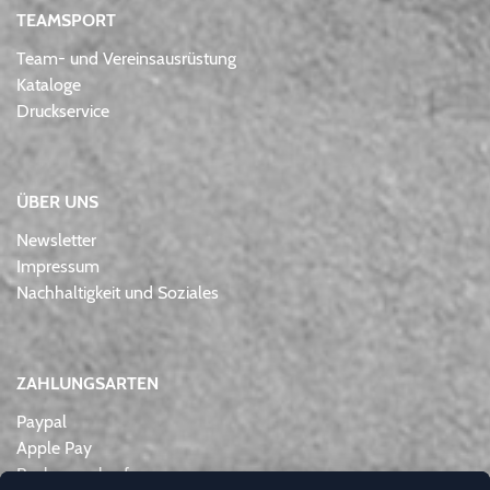
TEAMSPORT
Team- und Vereinsausrüstung
Kataloge
Druckservice
ÜBER UNS
Newsletter
Impressum
Nachhaltigkeit und Soziales
ZAHLUNGSARTEN
Paypal
Apple Pay
Rechnungskauf