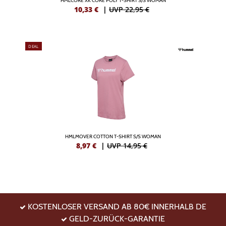
HMLCORE XK CORE POLY T-SHIRT S/S WOMAN
10,33
€
|
UVP 22,95 €
DEAL
HMLMOVER COTTON T-SHIRT S/S WOMAN
8,97
€
|
UVP 14,95 €
KOSTENLOSER VERSAND AB 80€ INNERHALB DE
GELD-ZURÜCK-GARANTIE