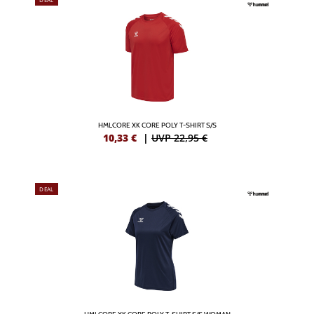
HMLCORE XK CORE POLY T-SHIRT S/S
10,33
€
|
UVP 22,95 €
DEAL