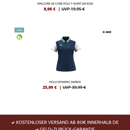
HMLCORE XK CORE POLY T-SHIRT S/S KIDS
8,98
€
|
UVP 19,95 €
NEW
POLO DYNAMIC DAMEN
25,99
€
|
UVP 39,99 €
KOSTENLOSER VERSAND AB 80€ INNERHALB DE
GELD-ZURÜCK-GARANTIE