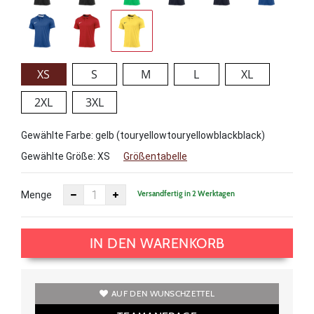
XS
S
M
L
XL
2XL
3XL
Gewählte Farbe: gelb (touryellowtouryellowblackblack)
Gewählte Größe:
XS
Größentabelle
Versandfertig in 2 Werktagen
Menge
IN DEN WARENKORB
AUF DEN WUNSCHZETTEL