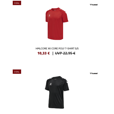
DEAL
HMLCORE XK CORE POLY T-SHIRT S/S
10,33
€
|
UVP 22,95 €
DEAL