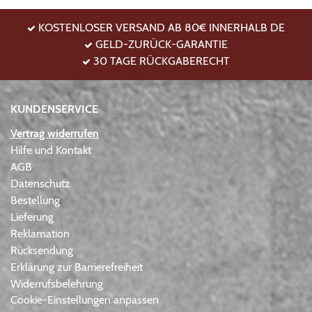
KOSTENLOSER VERSAND AB 80€ INNERHALB DE
GELD-ZURÜCK-GARANTIE
30 TAGE RÜCKGABERECHT
KUNDENSERVICE
Vertrag widerrufen
Hilfe und Kontakt
AGB
Datenschutz
Bestellung
Lieferung
Reklamation
Rücksendung
Erklärung zur Barrierefreiheit
Widerrufsbelehrung
Cookie-Einstellungen anpassen