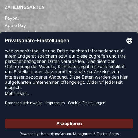
ZAHLUNGSARTEN
Paypal
Apple Pay
Rechnungskauf
Lastschrift
Kreditkarte
Vorkasse
NEWSLETTER
FOLLOW US
© 2026 Ballsportdirekt.de GmbH und Co. KG