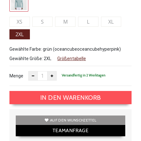
XS
S
M
L
XL
2XL
Gewählte Farbe: grün (oceancubeoceancubehyperpink)
Gewählte Größe:
2XL
Größentabelle
Versandfertig in 2 Werktagen
Menge
IN DEN WARENKORB
AUF DEN WUNSCHZETTEL
TEAMANFRAGE