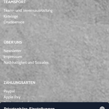
TEAMSPORT
Team- und Vereinsausrüstung
Kataloge
Druckservice
ÜBER UNS
Newsletter
Impressum
Nachhaltigkeit und Soziales
ZAHLUNGSARTEN
Paypal
Apple Pay
Rechnungskauf
Lastschrift