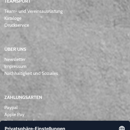
TEAMSPORT
Team- und Vereinsausrüstung
Kataloge
Druckservice
ÜBER UNS
Newsletter
Impressum
Nachhaltigkeit und Soziales
ZAHLUNGSARTEN
Paypal
Apple Pay
Rechnungskauf
Lastschrift