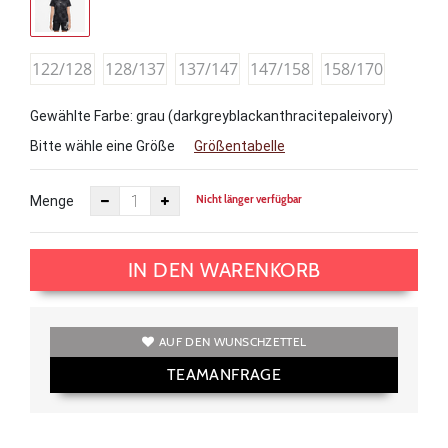
122/128
128/137
137/147
147/158
158/170
Gewählte Farbe: grau (darkgreyblackanthracitepaleivory)
Bitte wähle eine Größe
Größentabelle
Nicht länger verfügbar
Menge
IN DEN WARENKORB
AUF DEN WUNSCHZETTEL
TEAMANFRAGE