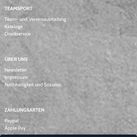
TEAMSPORT
Team- und Vereinsausrüstung
Kataloge
Druckservice
ÜBER UNS
Newsletter
Impressum
Nachhaltigkeit und Soziales
ZAHLUNGSARTEN
Paypal
Apple Pay
Rechnungskauf