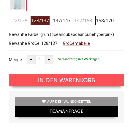
122/128
128/137
137/147
147/158
158/170
Gewählte Farbe: grün (oceancubeoceancubehyperpink)
Gewählte Größe:
128/137
Größentabelle
Versandfertig in 2 Werktagen
Menge
IN DEN WARENKORB
AUF DEN WUNSCHZETTEL
TEAMANFRAGE