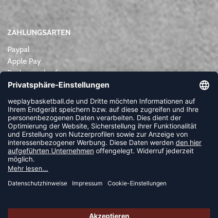
ZAHLUNGSARTEN
Paypal
Apple Pay
Rechnungskauf
Lastschrift
Kreditkarte
Vorkasse
NEWSLETTER
FOLLOW US