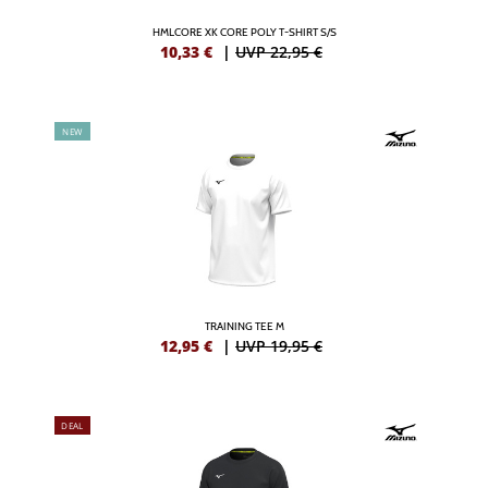
HMLCORE XK CORE POLY T-SHIRT S/S
10,33
€
|
UVP 22,95 €
NEW
TRAINING TEE M
12,95
€
|
UVP 19,95 €
DEAL