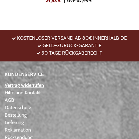
21,58
€
|
UVP 47,95 €
KOSTENLOSER VERSAND AB 80€ INNERHALB DE
GELD-ZURÜCK-GARANTIE
30 TAGE RÜCKGABERECHT
KUNDENSERVICE
Vertrag widerrufen
Hilfe und Kontakt
AGB
Datenschutz
Bestellung
Lieferung
Reklamation
Rücksendung