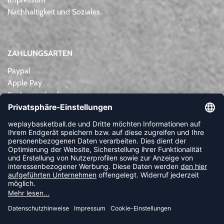
Nachhaltigkeit und Soziales
ZAHLUNGSARTEN
Paypal
Apple Pay
Rechnungskauf
Lastschrift
Kreditkarte
Vorkasse
NEWSLETTER
FOLLOW US